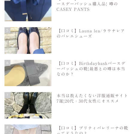
ースデーバッシュ購入品| 噂の
CASEY PANTS
5
【口コミ】Launa lea/ラウナレア
のバレエシューズ
6
【口コミ】Birthdaybashバースデ
ーバッシュの靴|最悪との噂は本当
なのか？
7
本当は教えたくない洋服通販サイト
7選|20代・30代女性にオススメ
8
【口コミ】プリティバレリーナの靴
ってどうなの？