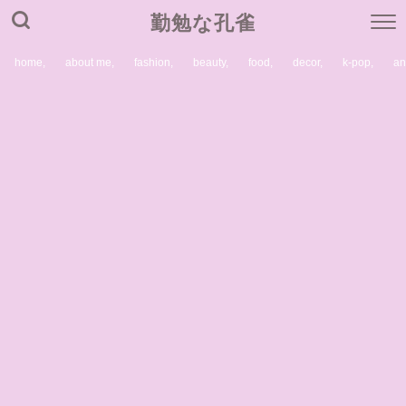
勤勉な孔雀
home,
about me,
fashion,
beauty,
food,
decor,
k-pop,
a