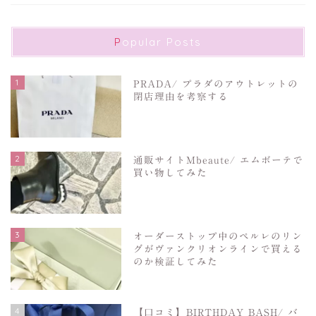
Popular Posts
1
PRADA/ プラダのアウトレットの
閉店理由を考察する
2
通販サイトMbeaute/ エムボーテで
買い物してみた
3
オーダーストップ中のペルレのリン
グがヴァンクリオンラインで買える
のか検証してみた
4
【口コミ】BIRTHDAY BASH/ バ