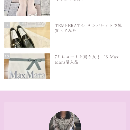
9
TEMPERATE/ テンパレイトで靴
買ってみた
10
7月にコートを買う女 | ‘S Max
Mara購入品