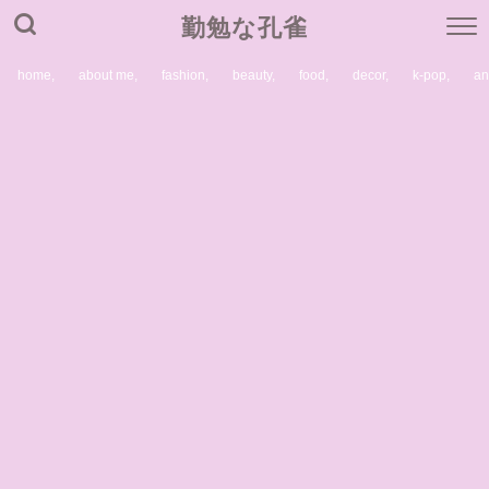
勤勉な孔雀
home,
about me,
fashion,
beauty,
food,
decor,
k-pop,
a