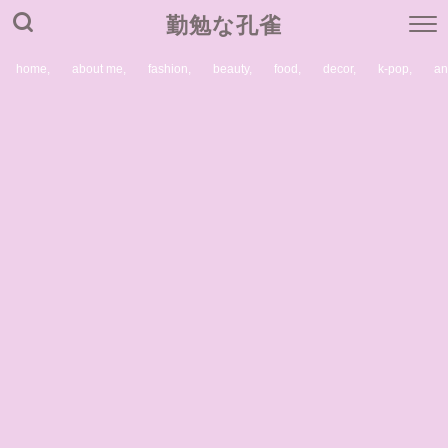
勤勉な孔雀
home,
about me,
fashion,
beauty,
food,
decor,
k-pop,
a