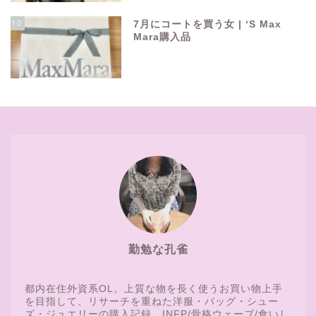
10
7月にコートを買う女 | ‘S Max
Mara購入品
勤勉な孔雀
都内在住外資系OL。上質な物を長く使うお買い物上手
を目指して、リサーチを重ねた洋服・バッグ・シュー
ズ・ジュエリーの購入記録。INFP/骨格ウェーブ/食いし