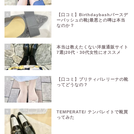
6
【口コミ】Birthdaybashバースデ
ーバッシュの靴|最悪との噂は本当
なのか？
7
本当は教えたくない洋服通販サイト
7選|20代・30代女性にオススメ
8
【口コミ】プリティバレリーナの靴
ってどうなの？
9
TEMPERATE/ テンパレイトで靴買
ってみた