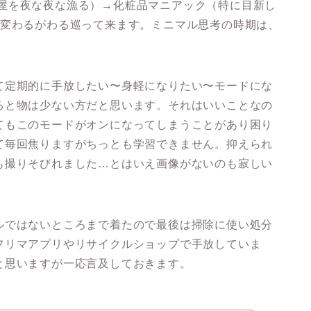
落た部屋を夜な夜な漁る）→化粧品マニアック（特に目新し
に変わるがわる巡って来ます。ミニマル思考の時期は、
て定期的に手放したい〜身軽になりたい〜モードにな
ると物は少ない方だと思います。それはいいことなの
てもこのモードがオンになってしまうことがあり困り
て毎回焦りますがちっとも学習できません。抑えられ
も撮りそびれました…とはいえ画像がないのも寂しい
ルではないところまで着たので最後は掃除に使い処分
フリマアプリやリサイクルショップで手放していま
と思いますが一応言及しておきます。