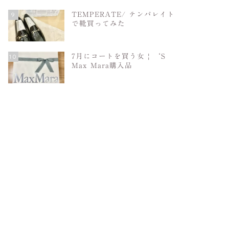
9
TEMPERATE/ テンパレイト
で靴買ってみた
10
7月にコートを買う女 | ‘S
Max Mara購入品