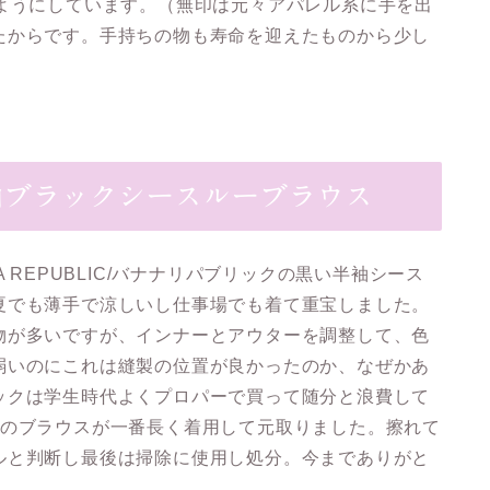
るようにしています。（無印は元々アパレル系に手を出
たからです。手持ちの物も寿命を迎えたものから少し
/半袖ブラックシースルーブラウス
 REPUBLIC/バナナリパブリックの黒い半袖シース
夏でも薄手で涼しいし仕事場でも着て重宝しました。
物が多いですが、インナーとアウターを調整して、色
弱いのにこれは縫製の位置が良かったのか、なぜかあ
ックは学生時代よくプロパーで買って随分と浪費して
このブラウスが一番長く着用して元取りました。擦れて
ルと判断し最後は掃除に使用し処分。今までありがと