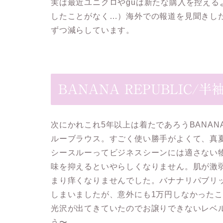
実は最近ユニクロやguは新たな購入を控え
したことがなく…）海外での報道を見聞きし
ずつ減らしています。
BANANA REPUBLIC
次にかれこれ5年以上は着たであろうBANANA
ルーブラウス。すごく使い勝手がよくて、真
シースルーってビジネスシーンには適さない
味を抑えるといやらしくなりません。肌が激
まり痒くなりませんでした。バナナリパブリ
しまいましたが、意外にも1万円しなかった
光沢が出てきていたのでお譲りできないレベ
う〜