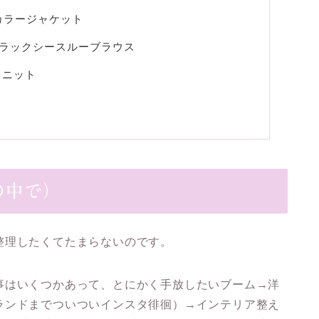
カラージャケット
半袖ブラックシースルーブラウス
クニット
の中で）
整理したくてたまらないのです。
事はいくつかあって、とにかく手放したいブーム→洋
ランドまでついついインスタ徘徊）→インテリア整え