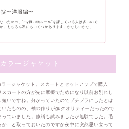
の掟〜洋服編〜
ないための、"my買い物ルール"を課している人は多いので
か。もちろん私にもいくつかあります。かなしいかな、
ーカラージャケット
ーカラージャケット。スカートとセットアップで購入
りスカートの方が先に摩擦でだめになり以前お別れし
し短いですね。分かっていたのでプチプラにしたとは
ていたものの、袖の作りがguクオリティーだったので
まっていました。修繕も試みましたが無駄でした。毛
るか、と取っておいたのですが夜中に突然思い立って