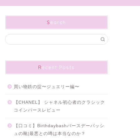
Search
Recent Posts
買い物鉄の掟〜ジュエリー編〜
【CHANEL】 シャネル初心者のクラシック
コインパースレビュー
【口コミ】Birthdaybashバースデーバッシ
ュの靴|最悪との噂は本当なのか？