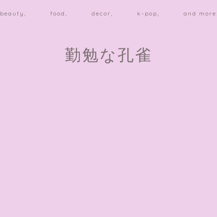
beauty,
food,
decor,
k-pop,
and more
勤勉な孔雀