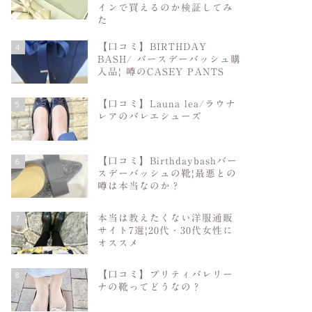
インで買えるのか検証してみ
た
4
【口コミ】BIRTHDAY
BASH/ バースデーバッシュ購
入品| 噂のCASEY PANTS
5
【口コミ】Launa lea/ラウナ
レアのバレエシューズ
6
【口コミ】Birthdaybashバー
スデーバッシュの靴|最悪との
噂は本当なのか？
7
本当は教えたくない洋服通販
サイト7選|20代・30代女性に
オススメ
8
【口コミ】プリティバレリー
ナの靴ってどうなの？