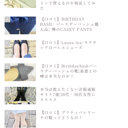
インで買えるのか検証してみ
た
4
【口コミ】BIRTHDAY
BASH/ バースデーバッシュ購
入品| 噂のCASEY PANTS
5
【口コミ】Launa lea/ラウナ
レアのバレエシューズ
6
【口コミ】Birthdaybashバー
スデーバッシュの靴|最悪との
噂は本当なのか？
7
本当は教えたくない洋服通販
サイト7選|20代・30代女性に
オススメ
8
【口コミ】プリティバレリー
ナの靴ってどうなの？