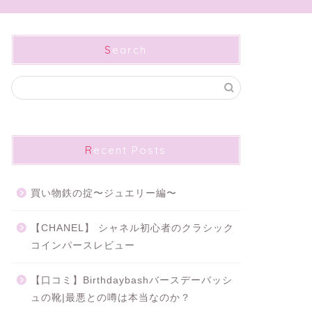
Search
Recent Posts
買い物鉄の掟〜ジュエリー編〜
【CHANEL】 シャネル初心者のクラシック
コインパースレビュー
【口コミ】Birthdaybashバースデーバッシ
ュの靴|最悪との噂は本当なのか？