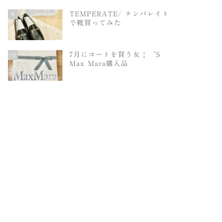
9
TEMPERATE/ テンパレイト
で靴買ってみた
10
7月にコートを買う女 | ‘S
Max Mara購入品