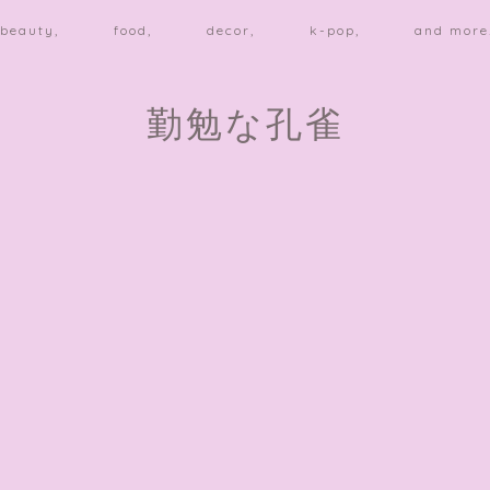
beauty,
food,
decor,
k-pop,
and more
勤勉な孔雀