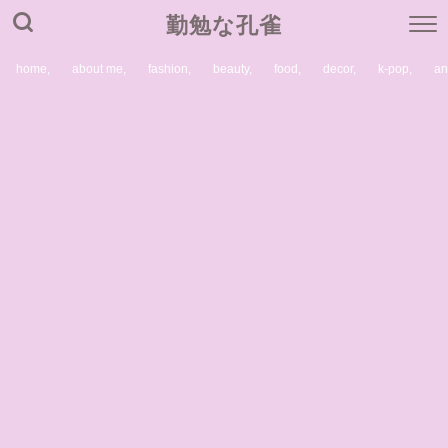
勤勉な孔雀
home,
about me,
fashion,
beauty,
food,
decor,
k-pop,
a