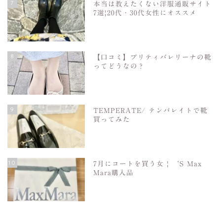
7
本当は教えたくない洋服通販サイト
7選|20代・30代女性にオススメ
8
【口コミ】プリティバレリーナの靴
ってどうなの？
9
TEMPERATE/ テンパレイトで靴
買ってみた
10
7月にコートを買う女 | ‘S Max
Mara購入品