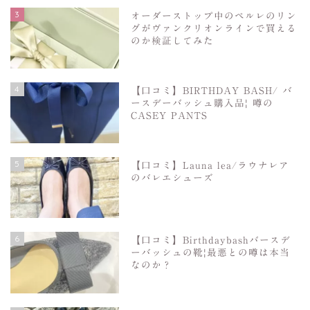
3
オーダーストップ中のペルレのリン
グがヴァンクリオンラインで買える
のか検証してみた
4
【口コミ】BIRTHDAY BASH/ バ
ースデーバッシュ購入品| 噂の
CASEY PANTS
5
【口コミ】Launa lea/ラウナレア
のバレエシューズ
6
【口コミ】Birthdaybashバースデ
ーバッシュの靴|最悪との噂は本当
なのか？