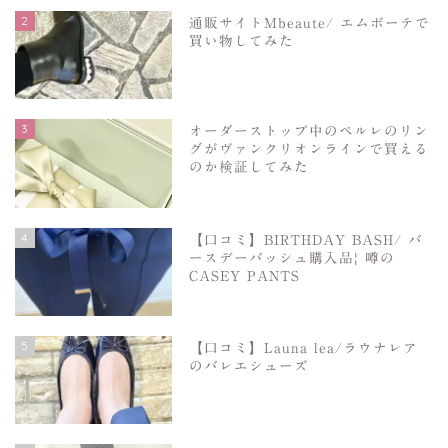
2
通販サイトMbeaute/ エムボーテで
買い物してみた
3
オーダーストップ中のペルレのリン
グがヴァンクリオンラインで買える
のか検証してみた
4
【口コミ】BIRTHDAY BASH/ バ
ースデーバッシュ購入品| 噂の
CASEY PANTS
5
【口コミ】Launa lea/ラウナレア
のバレエシューズ