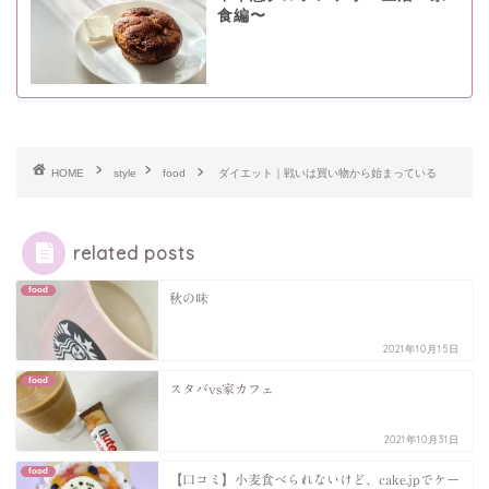
食編〜
HOME
style
food
ダイエット｜戦いは買い物から始まっている
related posts
food
秋の味
2021年10月15日
food
スタバvs家カフェ
2021年10月31日
food
【口コミ】小麦食べられないけど、cake.jpでケー