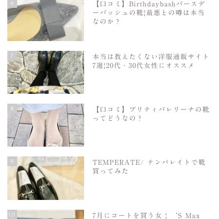
6
【口コミ】Birthdaybashバースデ
ーバッシュの靴|最悪との噂は本当
なのか？
7
本当は教えたくない洋服通販サイト
7選|20代・30代女性にオススメ
8
【口コミ】プリティバレリーナの靴
ってどうなの？
9
TEMPERATE/ テンパレイトで靴
買ってみた
10
7月にコートを買う女 | ‘S Max