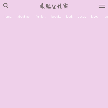
勤勉な孔雀
home,
about me,
fashion,
beauty,
food,
decor,
k-pop,
a