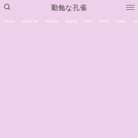
勤勉な孔雀
home,
about me,
fashion,
beauty,
food,
decor,
k-pop,
a