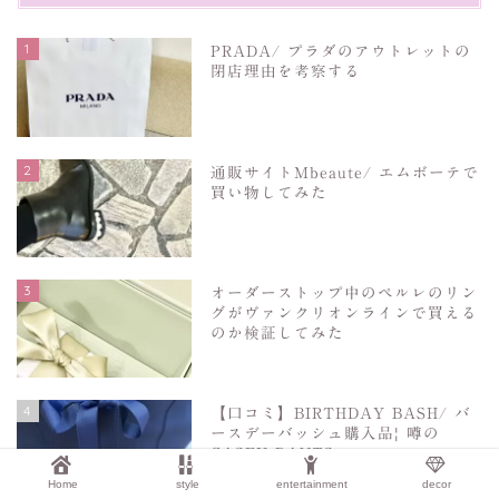
1
PRADA/ プラダのアウトレットの
閉店理由を考察する
2
通販サイトMbeaute/ エムボーテで
買い物してみた
3
オーダーストップ中のペルレのリン
グがヴァンクリオンラインで買える
のか検証してみた
4
【口コミ】BIRTHDAY BASH/ バ
ースデーバッシュ購入品| 噂の
CASEY PANTS
Home
style
entertainment
decor