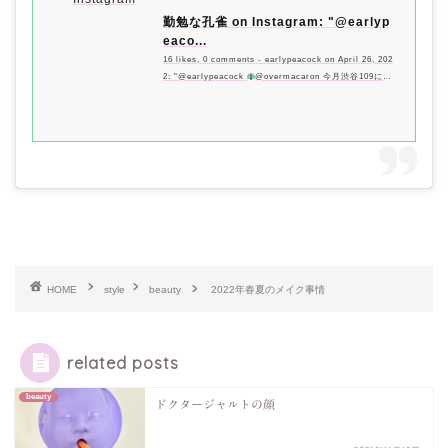
勤勉な孔雀 on Instagram: "@earlyp
eaco...
16 likes, 0 comments - earlypeacock on April 26, 202
2: "@earlypeacock
@overmacaron 今月渋谷109にも
オープンしていました。初めて�..."
HOME
style
beauty
2022年春夏のメイク事情
related posts
beauty
ドクタージャルトの顔